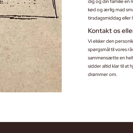
dig og din familie en
kød og ærlig mad smag
tirsdagsmiddag eller l
Kontakt os eller
Vi elsker den personl
spørgsmål til vores rå
sammensætte en helt
sidder altid klar til a
drømmer om.