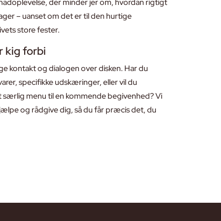
 madoplevelse, der minder jer om, hvordan rigtigt
er – uanset om det er til den hurtige
ivets store fester.
 kig forbi
ige kontakt og dialogen over disken. Har du
varer, specifikke udskæringer, eller vil du
 særlig menu til en kommende begivenhed? Vi
t hjælpe og rådgive dig, så du får præcis det, du