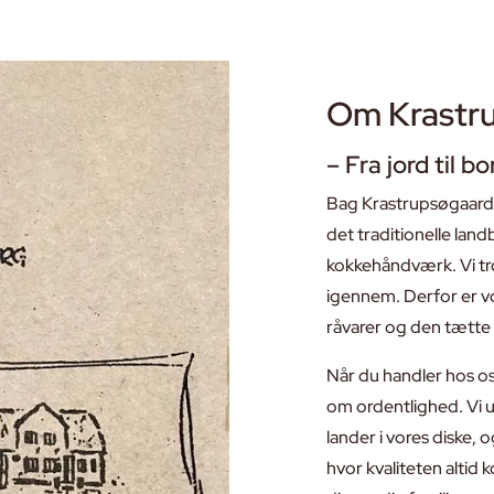
Om Krastr
– Fra jord til 
Bag Krastrupsøgaard 
det traditionelle lan
kokkehåndværk. Vi tr
igennem. Derfor er vo
råvarer og den tætte 
Når du handler hos os
om ordentlighed. Vi 
lander i vores diske, 
hvor kvaliteten altid 