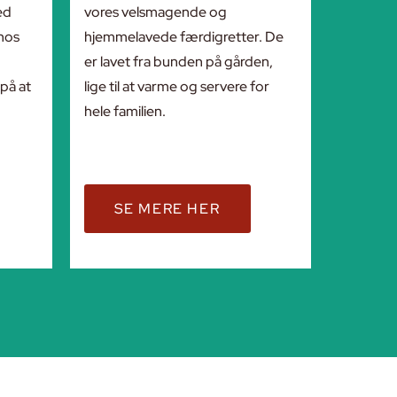
ed
vores velsmagende og
hos
hjemmelavede færdigretter. De
er lavet fra bunden på gården,
 på at
lige til at varme og servere for
hele familien.
SE MERE HER