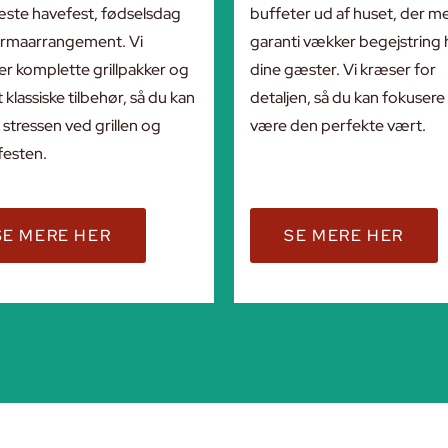
æste havefest, fødselsdag
buffeter ud af huset, der m
 firmaarrangement. Vi
garanti vækker begejstring 
er komplette grillpakker og
dine gæster. Vi kræser for
t klassiske tilbehør, så du kan
detaljen, så du kan fokusere
 stressen ved grillen og
være den perfekte vært.
festen.
SE MERE HER
SE MERE HER