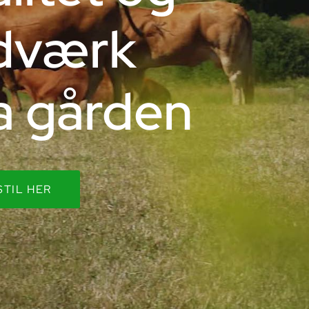
dværk
ra gården
STIL HER