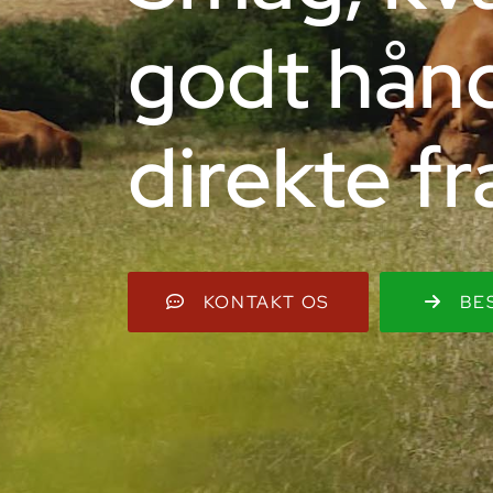
godt hån
direkte f
KONTAKT OS
BE