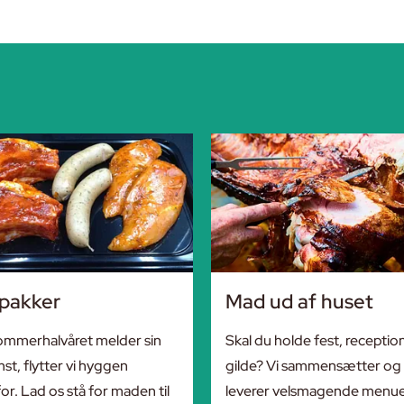
lpakker
Mad ud af huset
ommerhalvåret melder sin
Skal du holde fest, reception
t, flytter vi hyggen
gilde? Vi sammensætter og
r. Lad os stå for maden til
leverer velsmagende menu