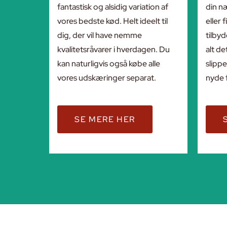
fantastisk og alsidig variation af
din n
vores bedste kød. Helt ideelt til
eller
dig, der vil have nemme
tilbyd
kvalitetsråvarer i hverdagen. Du
alt de
kan naturligvis også købe alle
slippe
vores udskæringer separat.
nyde 
SE MERE HER