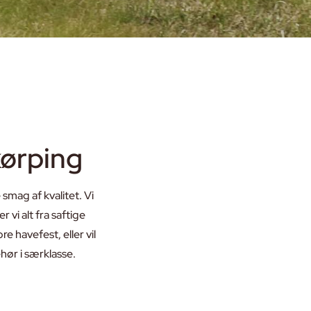
kørping
mag af kvalitet. Vi
 vi alt fra saftige
e havefest, eller vil
ør i særklasse.