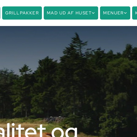
GRILLPAKKER
MAD UD AF HUSET
MENUER
litet og