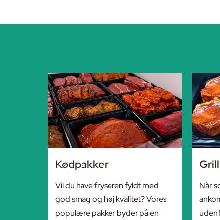
Kødpakker
Gril
Vil du have fryseren fyldt med
Når s
god smag og høj kvalitet? Vores
ankoms
populære pakker byder på en
udenfo