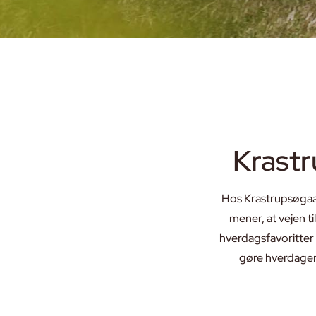
Krastr
Hos Krastrupsøgaar
mener, at vejen ti
hverdagsfavoritter t
gøre hverdagen