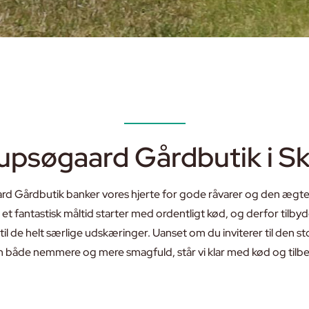
upsøgaard Gårdbutik i S
d Gårdbutik banker vores hjerte for gode råvarer og den ægte s
l et fantastisk måltid starter med ordentligt kød, og derfor tilbyder
il de helt særlige udskæringer. Uanset om du inviterer til den stor
 både nemmere og mere smagfuld, står vi klar med kød og tilbeh